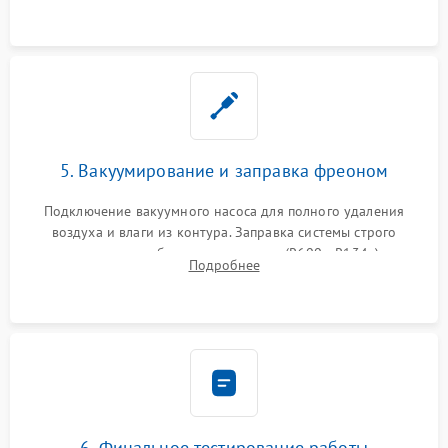
5. Вакуумирование и заправка фреоном
Подключение вакуумного насоса для полного удаления
воздуха и влаги из контура. Заправка системы строго
дозированным объемом хладагента (R600a, R134a) по
Подробнее
электронным весам. Контроль рабочего давления в системе.
6. Финальное тестирование работы