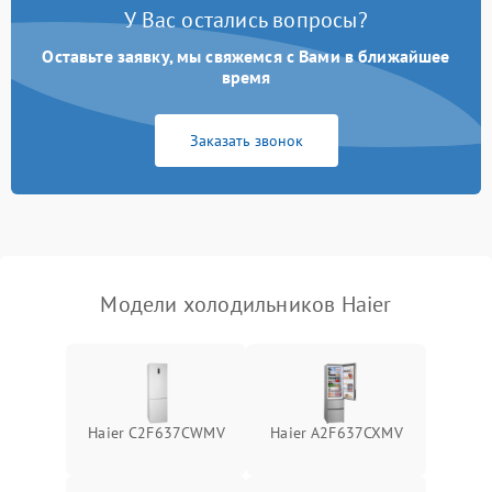
Поломка системы No Frost
2600 ₽
Подробнее →
У Вас остались вопросы?
Оставьте заявку, мы свяжемся с Вами в ближайшее
Образование конденсата
1800 ₽
Подробнее →
на стенках
время
Сбой в работе инвертора
2100 ₽
Подробнее →
Заказать звонок
Запах горелого при
2000 ₽
Подробнее →
работе
Не включается
1000 ₽
Подробнее →
холодильник
Модели холодильников Haier
Проблемы с системой
автоматической
1800 ₽
Подробнее →
разморозки
Haier C2F637CWMV
Haier A2F637CXMV