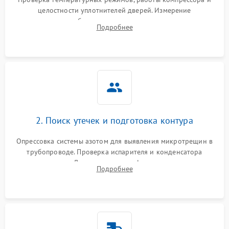
целостности уплотнителей дверей. Измерение
сопротивления обмоток мотора, проверка термостата и
Подробнее
считывание кодов ошибок с электронного дисплея.
2. Поиск утечек и подготовка контура
Опрессовка системы азотом для выявления микротрещин в
трубопроводе. Проверка испарителя и конденсатора
течеискателем. Демонтаж старого фильтра-осушителя и
Подробнее
продувка капиллярной трубки для устранения засоров.