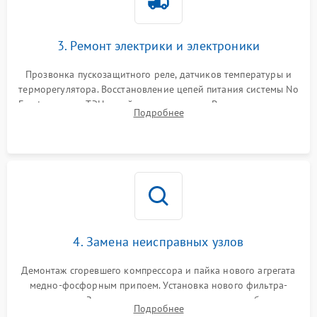
3. Ремонт электрики и электроники
Прозвонка пускозащитного реле, датчиков температуры и
терморегулятора. Восстановление цепей питания системы No
Frost, включая ТЭН оттайки и вентилятор. Ремонт или замена
Подробнее
платы управления при сбоях алгоритмов.
4. Замена неисправных узлов
Демонтаж сгоревшего компрессора и пайка нового агрегата
медно-фосфорным припоем. Установка нового фильтра-
осушителя. Замена изношенных вентиляторов обдува,
Подробнее
сломанных заслонок или поврежденных дверных петель.