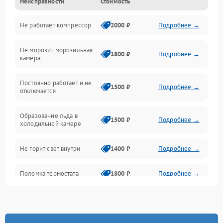
Неисправности
Стоимость
Механика
Не работает компрессор
2000 ₽
Подробнее →
Электропитание
Не морозит морозильная
Дренаж
1800 ₽
Подробнее →
камера
Оттайка
Постоянно работает и не
1500 ₽
Подробнее →
отключается
Программное обеспечение
Образование льда в
1500 ₽
Подробнее →
холодильной камере
Не горит свет внутри
1400 ₽
Подробнее →
Поломка термостата
1800 ₽
Подробнее →
Не работает вентилятор
1800 ₽
Подробнее →