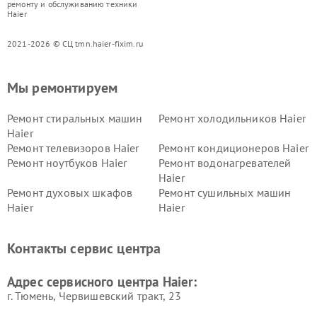
ремонту и обслуживанию техники
Haier
2021-2026 © СЦ tmn.haier-fixim.ru
Мы ремонтируем
Ремонт стиральных машин
Ремонт холодильников Haier
Haier
Ремонт телевизоров Haier
Ремонт кондиционеров Haier
Ремонт ноутбуков Haier
Ремонт водонагревателей
Haier
Ремонт духовых шкафов
Ремонт сушильных машин
Haier
Haier
Ремонт варочных панелей
Ремонт морозильных камер
Haier
Haier
Контакты сервис центра
Ремонт роботов-пылесосов
Ремонт посудомоечных
Haier
машин Haier
Адрес сервисного центра Haier:
г. Тюмень, ​Червишевский тракт, 23