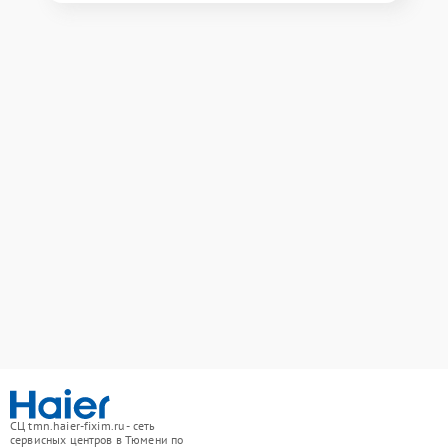
СЦ tmn.haier-fixim.ru - сеть
сервисных центров в Тюмени по