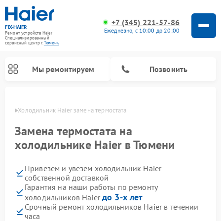
+7 (345) 221-57-86
FIX-HAIER
Ежедневно, с 10:00 до 20:00
Ремонт устройств Haier
Специализированный
cервисный центр г.
Тюмень
Мы ремонтируем
Позвонить
юмени
Холодильник Haier замена термостата
Замена термостата на
холодильнике Haier в Тюмени
Привезем и увезем холодильник Haier
собственной доставкой
Гарантия на наши работы по ремонту
до 3-х лет
холодильников Haier
Ремонт стиральных машин Haier
Ремонт сушильных машин Haier
Ремонт морозильных камер Haier
Ремонт посудомоечных машин Haier
Ремонт варочных панелей Haier
Ремонт роботов-пылесосов Haier
Ремонт микроволновых печей Haier
Ремонт сушильных автоматов Haier
Срочный ремонт холодильников Haier в течении
часа