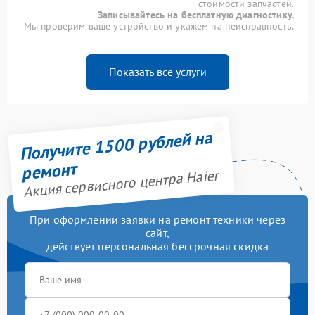
стоимости запчастей.
Записывайтесь на бесплатную диагностику.
Мы проверим ваше устройство и укажем на неисправность.
Показать все услуги
Получите 1500 рублей на
ремонт
Акция сервисного центра Haier
При оформлении заявки на ремонт техники через
сайт,
действует персональная бессрочная скидка