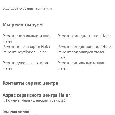
2021-2026 © СЦ tmn.haier-fixim.ru
Мы ремонтируем
Ремонт стиральных машин
Ремонт холодильников Haier
Haier
Ремонт телевизоров Haier
Ремонт кондиционеров Haier
Ремонт ноутбуков Haier
Ремонт водонагревателей
Haier
Ремонт духовых шкафов
Ремонт сушильных машин
Haier
Haier
Ремонт варочных панелей
Ремонт морозильных камер
Haier
Haier
Контакты сервис центра
Ремонт роботов-пылесосов
Ремонт посудомоечных
Haier
машин Haier
Адрес сервисного центра Haier:
г. Тюмень, ​Червишевский тракт, 23
Горячая линия: