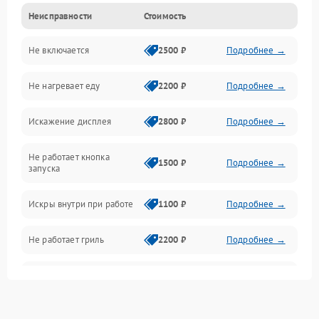
Неисправности
Стоимость
Дверца и корпус
Не включается
2500 ₽
Подробнее →
Механика и внутренние элементы
Не нагревает еду
2200 ₽
Подробнее →
Механические повреждения
Искажение дисплея
2800 ₽
Подробнее →
Питание и запуск
Не работает кнопка
Нагрев и приготовление
1500 ₽
Подробнее →
запуска
Программное обеспечение
Искры внутри при работе
1100 ₽
Подробнее →
Не работает гриль
2200 ₽
Подробнее →
Перегрев или отключение
2400 ₽
Подробнее →
во время работы