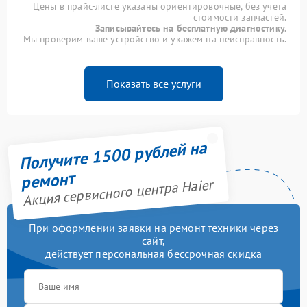
Цены в прайс-листе указаны ориентировочные, без учета
стоимости запчастей.
Записывайтесь на бесплатную диагностику.
Мы проверим ваше устройство и укажем на неисправность.
Показать все услуги
Получите 1500 рублей на
ремонт
Акция сервисного центра Haier
При оформлении заявки на ремонт техники через
сайт,
действует персональная бессрочная скидка