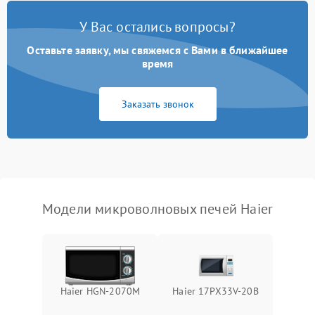
Появление запаха гари
2400 ₽
Подробнее →
У Вас остались вопросы?
Проблемы с вентилятором
2000 ₽
Подробнее →
Оставьте заявку, мы свяжемся с Вами в ближайшее
время
Поломка системы
2200 ₽
Подробнее →
охлаждения
Заказать звонок
Не работают сенсорные
2400 ₽
Подробнее →
кнопки
Не горит подсветка
2000 ₽
Подробнее →
Сломался трансформатор
1000 ₽
Подробнее →
Модели микроволновых печей Haier
Haier HGN-2070M
Haier 17PX33V-20B