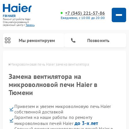
+7 (345) 221-57-86
FIX-HAIER
Ежедневно, с 10:00 до 20:00
Ремонт устройств Haier
Специализированный
cервисный центр г.
Тюмень
Мы ремонтируем
Позвонить
юмени
Микроволновая печь Haier замена вентилятора
Замена вентилятора на
микроволновой печи Haier в
Тюмени
Привезем и увезем микроволновую печь Haier
собственной доставкой
Гарантия на наши работы по ремонту
Ремонт стиральных машин Haier
Ремонт варочных панелей Haier
Ремонт роботов-пылесосов Haier
Ремонт сушильных машин Haier
Ремонт морозильных камер Haier
Ремонт посудомоечных машин Haier
Ремонт сушильных автоматов Haier
до 3-х лет
микроволновых печей Haier
Срочный ремонт микроволновых печей Haier в