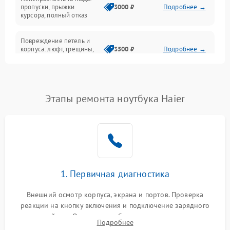
Сеть и интернет
пропуски, прыжки
3000 ₽
Подробнее →
курсора, полный отказ
Система охлаждения
Повреждение петель и
корпуса: люфт, трещины,
3500 ₽
Подробнее →
деформация
Проблемы аккумулятора:
быстрая разрядка,
2500 ₽
Подробнее →
Этапы ремонта ноутбука Haier
невозможность зарядки,
вздутие
Неисправность зарядного
устройства или разъёма
2000 ₽
Подробнее →
питания
1. Первичная диагностика
Перегрев из‑за пыли,
износа термопасты или
2500 ₽
Подробнее →
неисправности кулера
Внешний осмотр корпуса, экрана и портов. Проверка
реакции на кнопку включения и подключение зарядного
устройства. Оценка потребления тока с помощью
Выход из строя SSD или
Подробнее
HDD: медленная загрузка,
лабораторного блока питания для локализации проблемы.
3000 ₽
Подробнее →