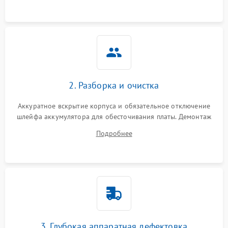
ошибки чтения,
пропадание диска
Неисправность
оперативной памяти:
2000 ₽
Подробнее →
вылеты приложений,
синие экраны
2. Разборка и очистка
Проблемы Wi‑Fi или
2500 ₽
Подробнее →
Bluetooth модулей
Аккуратное вскрытие корпуса и обязательное отключение
шлейфа аккумулятора для обесточивания платы. Демонтаж
системы охлаждения, очистка кулера от пыли и удаление
Подробнее
высохшей термопасты с кристаллов чипов.
3. Глубокая аппаратная дефектовка