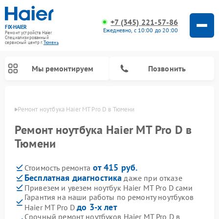
+7 (345) 221-57-86
FIX-HAIER
Ежедневно, с 10:00 до 20:00
Ремонт устройств Haier
Специализированный
cервисный центр г.
Тюмень
Мы ремонтируем
Позвонить
юмени
Ремонт ноутбука Haier MT Pro D в Тюмени
Ремонт ноутбука Haier MT Pro D в
Тюмени
от 415 руб.
Стоимость ремонта
Бесплатная диагностика
даже при отказе
Привезем и увезем ноутбук Haier MT Pro D сами
Гарантия на наши работы по ремонту ноутбуков
Ремонт стиральных машин Haier
Ремонт сушильных машин Haier
Ремонт морозильных камер Haier
Ремонт посудомоечных машин Haier
Ремонт варочных панелей Haier
Ремонт роботов-пылесосов Haier
Ремонт микроволновых печей Haier
Ремонт сушильных автоматов Haier
до 3-х лет
Haier MT Pro D
Срочный ремонт ноутбуков Haier MT Pro D в