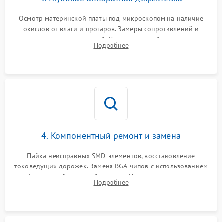
Осмотр материнской платы под микроскопом на наличие
окислов от влаги и прогаров. Замеры сопротивлений и
дежурных напряжений. Проверка цепей питания,
Подробнее
мультиконтроллера, процессора и видеочипа.
4. Компонентный ремонт и замена
Пайка неисправных SMD-элементов, восстановление
токоведущих дорожек. Замена BGA-чипов с использованием
инфракрасной паяльной станции. Прошивка микросхемы
Подробнее
BIOS или замена поврежденных портов USB