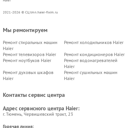
Haier
2021-2026 © СЦ tmn.haier-fixim.ru
Мы ремонтируем
Ремонт стиральных машин
Ремонт холодильников Haier
Haier
Ремонт телевизоров Haier
Ремонт кондиционеров Haier
Ремонт ноутбуков Haier
Ремонт водонагревателей
Haier
Ремонт духовых шкафов
Ремонт сушильных машин
Haier
Haier
Ремонт варочных панелей
Ремонт морозильных камер
Haier
Haier
Контакты сервис центра
Ремонт роботов-пылесосов
Ремонт посудомоечных
Haier
машин Haier
Адрес сервисного центра Haier:
г. Тюмень, ​Червишевский тракт, 23
Горячая линия: