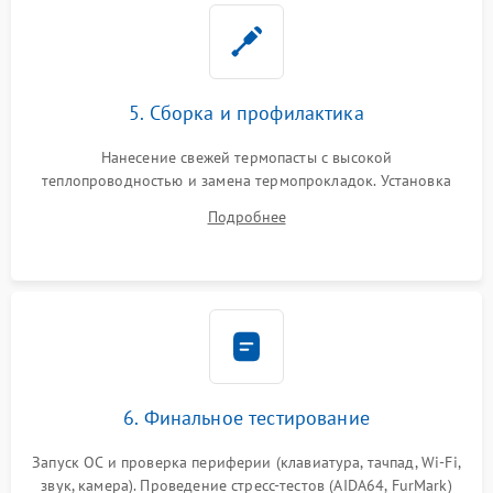
5. Сборка и профилактика
Нанесение свежей термопасты с высокой
теплопроводностью и замена термопрокладок. Установка
системы охлаждения, подключение всех внутренних
Подробнее
шлейфов, модулей памяти и накопителей. Предварительная
сборка корпуса.
6. Финальное тестирование
Запуск ОС и проверка периферии (клавиатура, тачпад, Wi-Fi,
звук, камера). Проведение стресс-тестов (AIDA64, FurMark)