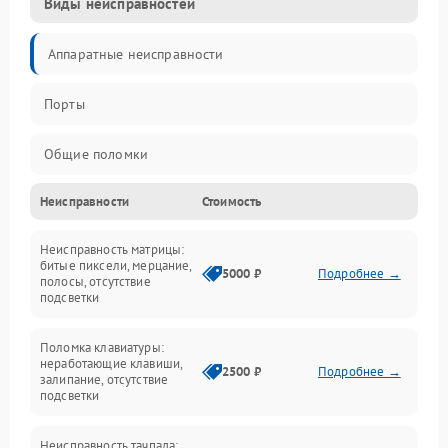
Виды неисправностей
Аппаратные неисправности
Порты
Общие поломки
Неисправности
Стоимость
Устройства
Неисправность матрицы:
Программные ошибки
битые пиксели, мерцание,
5000 ₽
Подробнее →
полосы, отсутствие
подсветки
Электрические и системные сбои
Поломка клавиатуры:
Интерфейсные проблемы
неработающие клавиши,
2500 ₽
Подробнее →
залипание, отсутствие
подсветки
Батарея
Неисправность тачпада: