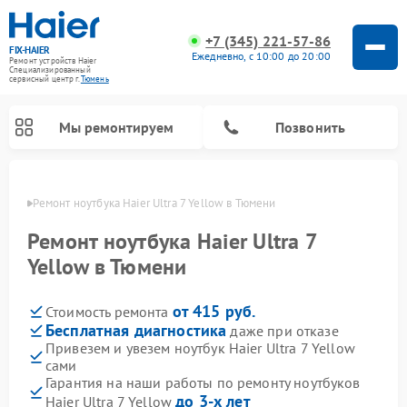
+7 (345) 221-57-86
FIX-HAIER
Ежедневно, с 10:00 до 20:00
Ремонт устройств Haier
Специализированный
cервисный центр г.
Тюмень
Мы ремонтируем
Позвонить
юмени
Ремонт ноутбука Haier Ultra 7 Yellow в Тюмени
Ремонт ноутбука Haier Ultra 7
Yellow в Тюмени
от 415 руб.
Стоимость ремонта
Бесплатная диагностика
даже при отказе
Привезем и увезем ноутбук Haier Ultra 7 Yellow
сами
Ремонт стиральных машин Haier
Ремонт сушильных машин Haier
Ремонт морозильных камер Haier
Ремонт посудомоечных машин Haier
Ремонт варочных панелей Haier
Ремонт роботов-пылесосов Haier
Ремонт микроволновых печей Haier
Ремонт сушильных автоматов Haier
Гарантия на наши работы по ремонту ноутбуков
до 3-х лет
Haier Ultra 7 Yellow