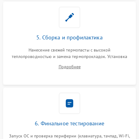
5. Сборка и профилактика
Нанесение свежей термопасты с высокой
теплопроводностью и замена термопрокладок. Установка
системы охлаждения, подключение всех внутренних
Подробнее
шлейфов, модулей памяти и накопителей. Предварительная
сборка корпуса.
6. Финальное тестирование
Запуск ОС и проверка периферии (клавиатура, тачпад, Wi-Fi,