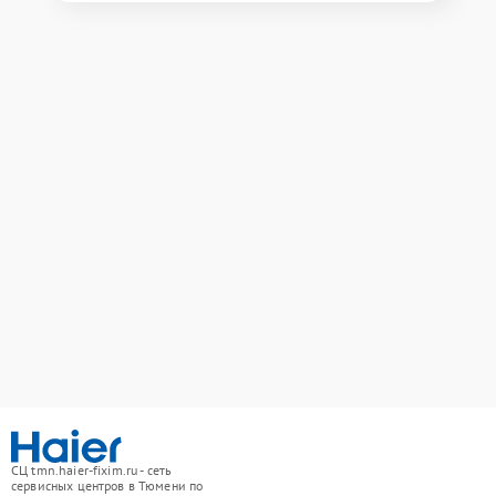
СЦ tmn.haier-fixim.ru - сеть
сервисных центров в Тюмени по