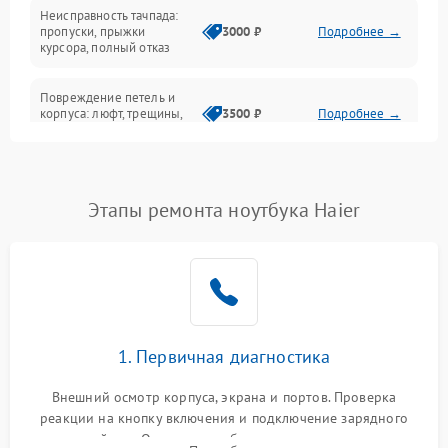
Неисправность тачпада:
Сеть и интернет
пропуски, прыжки
3000 ₽
Подробнее →
курсора, полный отказ
Система охлаждения
Повреждение петель и
корпуса: люфт, трещины,
3500 ₽
Подробнее →
деформация
Проблемы аккумулятора:
быстрая разрядка,
2500 ₽
Подробнее →
Этапы ремонта ноутбука Haier
невозможность зарядки,
вздутие
Неисправность зарядного
устройства или разъёма
2000 ₽
Подробнее →
питания
1. Первичная диагностика
Перегрев из‑за пыли,
износа термопасты или
2500 ₽
Подробнее →
неисправности кулера
Внешний осмотр корпуса, экрана и портов. Проверка
реакции на кнопку включения и подключение зарядного
устройства. Оценка потребления тока с помощью
Выход из строя SSD или