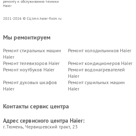
ремонту и обслуживанию техники
Haier
2021-2026 © СЦ tmn.haier-fixim.ru
Мы ремонтируем
Ремонт стиральных машин
Ремонт холодильников Haier
Haier
Ремонт телевизоров Haier
Ремонт кондиционеров Haier
Ремонт ноутбуков Haier
Ремонт водонагревателей
Haier
Ремонт духовых шкафов
Ремонт сушильных машин
Haier
Haier
Ремонт варочных панелей
Ремонт морозильных камер
Haier
Haier
Контакты сервис центра
Ремонт роботов-пылесосов
Ремонт посудомоечных
Haier
машин Haier
Адрес сервисного центра Haier:
г. Тюмень, ​Червишевский тракт, 23