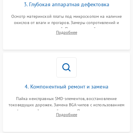
3. Глубокая аппаратная дефектовка
Осмотр материнской платы под микроскопом на наличие
окислов от влаги и прогаров. Замеры сопротивлений и
дежурных напряжений. Проверка цепей питания,
Подробнее
мультиконтроллера, процессора и видеочипа.
4. Компонентный ремонт и замена
Пайка неисправных SMD-элементов, восстановление
токоведущих дорожек. Замена BGA-чипов с использованием
инфракрасной паяльной станции. Прошивка микросхемы
Подробнее
BIOS или замена поврежденных портов USB