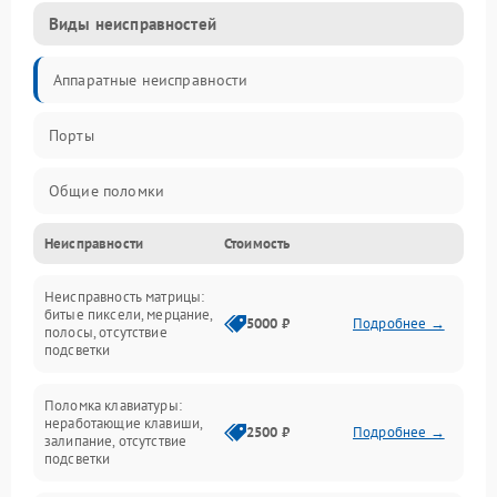
Виды неисправностей
Аппаратные неисправности
Порты
Общие поломки
Неисправности
Стоимость
Устройства
Неисправность матрицы:
Программные ошибки
битые пиксели, мерцание,
5000 ₽
Подробнее →
полосы, отсутствие
подсветки
Электрические и системные сбои
Поломка клавиатуры:
Интерфейсные проблемы
неработающие клавиши,
2500 ₽
Подробнее →
залипание, отсутствие
подсветки
Батарея