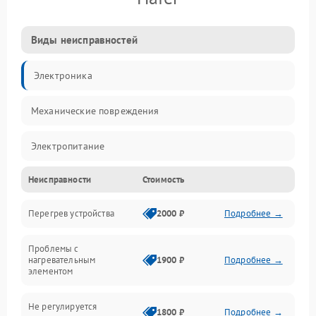
Виды неисправностей
Электроника
Механические повреждения
Электропитание
Неисправности
Стоимость
Парообразование
Перегрев устройства
2000 ₽
Подробнее →
Герметичность
Проблемы с
Механика
нагревательным
1900 ₽
Подробнее →
элементом
Не регулируется
1800 ₽
Подробнее →