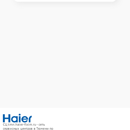
СЦ tmn.haier-fixim.ru - сеть
сервисных центров в Тюмени по