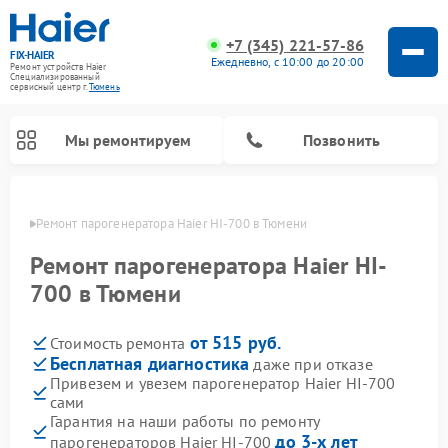
+7 (345) 221-57-86
FIX-HAIER
Ежедневно, с 10:00 до 20:00
Ремонт устройств Haier
Специализированный
cервисный центр г.
Тюмень
Мы ремонтируем
Позвонить
юмени
Ремонт парогенератора Haier HI-700 в Тюмени
Ремонт парогенератора Haier HI-
700 в Тюмени
от 515 руб.
Стоимость ремонта
Бесплатная диагностика
даже при отказе
Привезем и увезем парогенератор Haier HI-700
сами
Ремонт стиральных машин Haier
Ремонт варочных панелей Haier
Ремонт роботов-пылесосов Haier
Ремонт сушильных машин Haier
Ремонт морозильных камер Haier
Ремонт посудомоечных машин Haier
Ремонт микроволновых печей Haier
Ремонт сушильных автоматов Haier
Гарантия на наши работы по ремонту
до 3-х лет
парогенераторов Haier HI-700