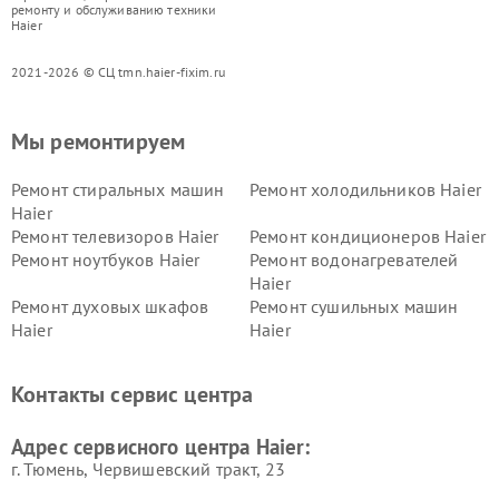
ремонту и обслуживанию техники
Haier
2021-2026 © СЦ tmn.haier-fixim.ru
Мы ремонтируем
Ремонт стиральных машин
Ремонт холодильников Haier
Haier
Ремонт телевизоров Haier
Ремонт кондиционеров Haier
Ремонт ноутбуков Haier
Ремонт водонагревателей
Haier
Ремонт духовых шкафов
Ремонт сушильных машин
Haier
Haier
Ремонт варочных панелей
Ремонт морозильных камер
Haier
Haier
Контакты сервис центра
Ремонт роботов-пылесосов
Ремонт посудомоечных
Haier
машин Haier
Адрес сервисного центра Haier:
г. Тюмень, ​Червишевский тракт, 23