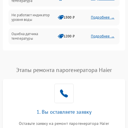
температура
Не работает индикатор
1500 ₽
Подробнее →
уровня воды
Ошибка датчика
1200 ₽
Подробнее →
температуры
Не работает индикатор
1000 ₽
Подробнее →
Ошибка платы управления
1500 ₽
Подробнее →
Этапы ремонта парогенератора Haier
Сбой режима работы
1200 ₽
Подробнее →
Не сохраняет настройки
1200 ₽
Подробнее →
Не включается
1500 ₽
Подробнее →
1. Вы оставляете заявку
Оставьте заявку на ремонт парогенератора Haier
Не подает пар
1800 ₽
Подробнее →