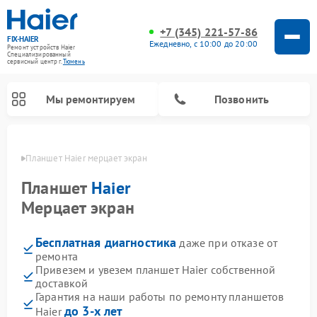
+7 (345) 221-57-86
FIX-HAIER
Ежедневно, с 10:00 до 20:00
Ремонт устройств Haier
Специализированный
cервисный центр г.
Тюмень
Мы ремонтируем
Позвонить
юмени
Планшет Haier мерцает экран
Планшет
Haier
Мерцает экран
Бесплатная диагностика
даже при отказе от
ремонта
Привезем и увезем планшет Haier собственной
доставкой
Ремонт стиральных машин Haier
Ремонт варочных панелей Haier
Ремонт роботов-пылесосов Haier
Ремонт сушильных машин Haier
Ремонт морозильных камер Haier
Ремонт посудомоечных машин Haier
Ремонт микроволновых печей Haier
Ремонт сушильных автоматов Haier
Гарантия на наши работы по ремонту планшетов
до 3-х лет
Haier