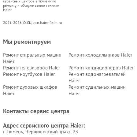
сервисных центров в Тюмени по
ремонту и обслуживанию техники
Haier
2021-2026 © СЦ tmn.haier-fixim.ru
Мы ремонтируем
Ремонт стиральных машин
Ремонт холодильников Haier
Haier
Ремонт телевизоров Haier
Ремонт кондиционеров Haier
Ремонт ноутбуков Haier
Ремонт водонагревателей
Haier
Ремонт духовых шкафов
Ремонт сушильных машин
Haier
Haier
Ремонт варочных панелей
Ремонт морозильных камер
Haier
Haier
Контакты сервис центра
Ремонт роботов-пылесосов
Ремонт посудомоечных
Haier
машин Haier
Адрес сервисного центра Haier:
г. Тюмень, ​Червишевский тракт, 23