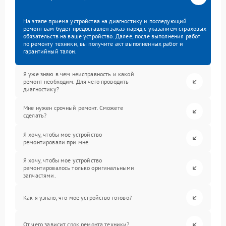
На этапе приема устройства на диагностику и последующий
ремонт вам будет предоставлен заказ-наряд с указанием страховых
обязательств на ваше устройство. Далее, после выполнения работ
по ремонту техники, вы получите акт выполненных работ и
гарантийный талон.
Я уже знаю в чем неисправность и какой
ремонт необходим. Для чего проводить
диагностику?
Мне нужен срочный ремонт. Сможете
сделать?
Я хочу, чтобы мое устройство
ремонтировали при мне.
Я хочу, чтобы мое устройство
ремонтировалось только оригинальными
запчастями.
Как я узнаю, что мое устройство готово?
От чего зависит срок ремонта техники?