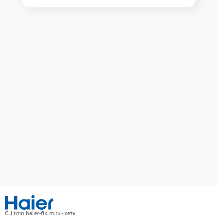
СЦ tmn.haier-fixim.ru - сеть