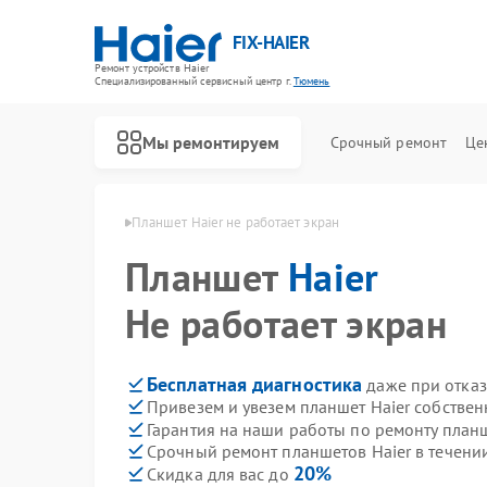
FIX-HAIER
Ремонт устройств Haier
Специализированный cервисный центр г.
Тюмень
Мы ремонтируем
Срочный ремонт
Це
етов Haier в Тюмени
Планшет Haier не работает экран
Планшет
Haier
Не работает экран
Бесплатная диагностика
даже при отказ
Привезем и увезем планшет Haier собстве
Гарантия на наши работы по ремонту план
Срочный ремонт планшетов Haier в течени
20%
Скидка для вас до
Ремонт стиральных машин Haier
Ремонт водонагревателей Haier
Ремонт духовых шкафов Haier
Ремонт сушильных машин Haier
Ремонт варочных панелей Haier
Ремонт морозильных камер Haier
Ремонт роботов-пылесосов Haier
Ремонт посудомоечных машин Haier
Ремонт парогенераторов Haier
Ремонт микроволновых печей Haier
Ремонт сушильных автоматов Haier