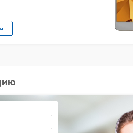
ны
цию