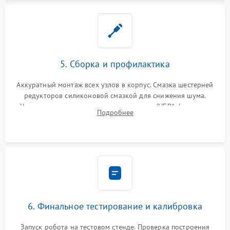
5. Сборка и профилактика
Аккуратный монтаж всех узлов в корпус. Смазка шестерней
редукторов силиконовой смазкой для снижения шума.
Установка новых расходных материалов (HEPA-фильтров,
Подробнее
микрофибры, щеток). Надежная фиксация разъемов и
проверка герметичности водяного контура.
6. Финальное тестирование и калибровка
Запуск робота на тестовом стенде. Проверка построения