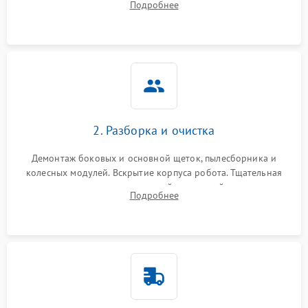
Подробнее
Оценка работы лидара, бампера и датчиков падения для
локализации неисправности.
2. Разборка и очистка
Демонтаж боковых и основной щеток, пылесборника и
колесных модулей. Вскрытие корпуса робота. Тщательная
очистка внутренних полостей, шестерней и плат от
Подробнее
скопившейся пыли, волос и шерсти животных с
использованием сжатого воздуха и щеток.