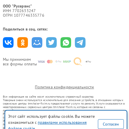
ООО "Русервис"
ИНН 7702633247
ОГРН 1077746335776
Поделиться в соц. сетях:
Мы принимаем
все формы оплаты
Политика конфиденциальности
Вся информация на сайте носит исключительно справочный характер.
Товарные знаки используются исключительно для описания устройств, в отношении которых
сервисные центры tmn.haier-fixim.ru предоставляют услуги по ремонту. Услуги оказываются в
неавторизованных сервисных центрах tmn.haier-fixim.ru, которые не связаны с
правообладателями товарных знаков или их официальными представителями.
Ремонт осуществляется для устройств, уже введенных в гражданский оборот в соответствии
Этот сайт использует файлы cookie. Вы можете
со статьей 1487 ГК РФ.
Использование товарных знаков не преследует цели индивидуализации услуг или введения
ознакомиться с
правилами использования
Согласен
потребителей в заблуждение, а служит для информирования о предоставляемых услугах по
ремонту техники указанных брендов.
файлов cookie