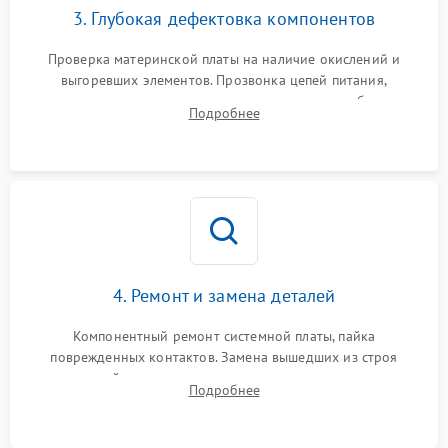
3. Глубокая дефектовка компонентов
Проверка материнской платы на наличие окислений и
выгоревших элементов. Прозвонка цепей питания,
тестирование приводных моторов колес и турбины
Подробнее
всасывания. Оценка состояния оптических и инфракрасных
датчиков, а также механизма лазерного дальномера.
4. Ремонт и замена деталей
Компонентный ремонт системной платы, пайка
поврежденных контактов. Замена вышедших из строя
двигателей, изношенного аккумулятора, неисправного
Подробнее
лидара или помпы подачи воды. Восстановление шлейфов и
устранение последствий попадания влаги.