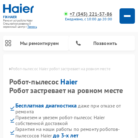
+7 (345) 221-57-86
FIX-HAIER
Ежедневно, с 10:00 до 20:00
Ремонт устройств Haier
Специализированный
cервисный центр г.
Тюмень
Мы ремонтируем
Позвонить
юмени
Робот-пылесос Haier робот застревает на ровном месте
Робот-пылесос
Haier
Робот застревает на ровном месте
Бесплатная диагностика
даже при отказе от
ремонта
Привезем и увезем робот-пылесос Haier
собственной доставкой
Ремонт стиральных машин Haier
Ремонт варочных панелей Haier
Ремонт посудомоечных машин Haier
Ремонт сушильных машин Haier
Ремонт морозильных камер Haier
Ремонт микроволновых печей Haier
Ремонт сушильных автоматов Haier
Гарантия на наши работы по ремонту роботов-
до 3-х лет
пылесосов Haier