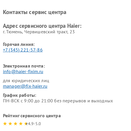
Ремонт варочных панелей
Ремонт морозильных камер
Haier
Haier
Контакты сервис центра
Ремонт роботов-пылесосов
Ремонт посудомоечных
Haier
машин Haier
Адрес сервисного центра Haier:
г. Тюмень, ​Червишевский тракт, 23
Горячая линия:
+7 (345) 221-57-86
Электронная почта:
info@haier-fixim.ru
для юридических лиц
manager@fix-haier.ru
График работы:
ПН-ВСК с 9:00 до 21:00 без перерывов и выходных
Рейтинг сервисного центра
4.9-5.0