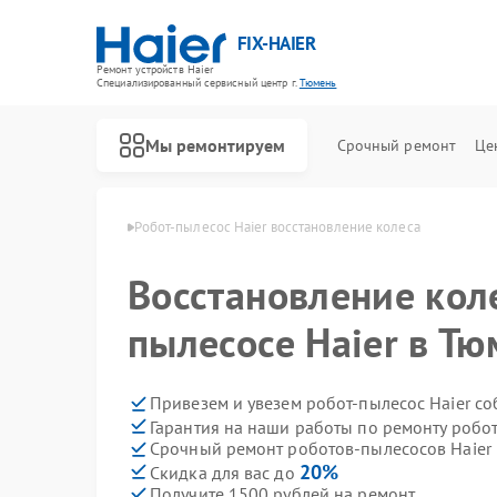
FIX-HAIER
Ремонт устройств Haier
Специализированный cервисный центр г.
Тюмень
Мы ремонтируем
Срочный ремонт
Це
сов Haier в Тюмени
Робот-пылесос Haier восстановление колеса
Восстановление коле
пылесосе Haier в Т
Привезем и увезем робот-пылесос Haier с
Гарантия на наши работы по ремонту робо
Срочный ремонт роботов-пылесосов Haier 
20%
Скидка для вас до
Получите 1500 рублей на ремонт
Ремонт стиральных машин Haier
Ремонт водонагревателей Haier
Ремонт духовых шкафов Haier
Ремонт сушильных машин Haier
Ремонт варочных панелей Haier
Ремонт морозильных камер Haier
Ремонт посудомоечных машин Haier
Ремонт парогенераторов Haier
Ремонт микроволновых печей Haier
Ремонт сушильных автоматов Haier