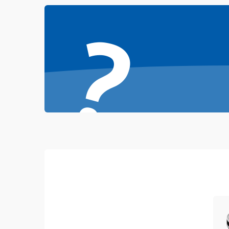
Проблемы с механикой
?
Батарея
Режим работы
Программные сбои