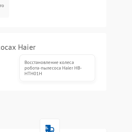
ro
осах Haier
Восстановление колеса
робота-пылесоса Haier HB-
HTH01H
r