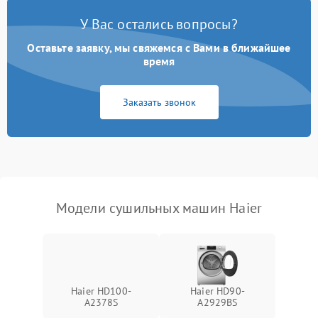
У Вас остались вопросы?
Проблемы с блоком
1800 ₽
Подробнее →
управления
Оставьте заявку, мы свяжемся с Вами в ближайшее
время
Не завершает программу
1500 ₽
Подробнее →
Заказать звонок
Зависает программа
1500 ₽
Подробнее →
Ошибка на дисплее
1290 ₽
Подробнее →
Модели сушильных машин Haier
Haier HD100-
Haier HD90-
A2378S
A2929BS