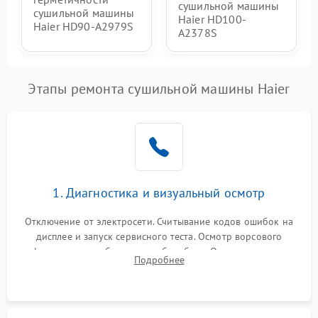
сушильной машины
сушильной машины
Haier HD100-
Haier HD90-A2979S
A2378S
Этапы ремонта сушильной машины Haier
1. Диагностика и визуальный осмотр
Отключение от электросети. Считывание кодов ошибок на
дисплее и запуск сервисного теста. Осмотр ворсового
фильтра, теплообменника и барабана. Опрос клиента о
Подробнее
неисправностях (не сушит, не крутит барабан, сильно шумит
или выдает ошибку).