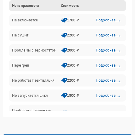
Неисправности
Стоимость
Нагрев
Не включается
1700 ₽
Подробнее →
Механические повреждения
Не сушит
2200 ₽
Подробнее →
Оптика
Проблемы с термостатом
2000 ₽
Подробнее →
Программное обеспечение
Перегрев
2500 ₽
Подробнее →
Датчики
Не работает вентиляция
2200 ₽
Подробнее →
Безопасность
Не запускается цикл
1800 ₽
Подробнее →
Проблемы с датчиком
2500 ₽
Подробнее →
влажности
Не работает нагреватель
2500 ₽
Подробнее →