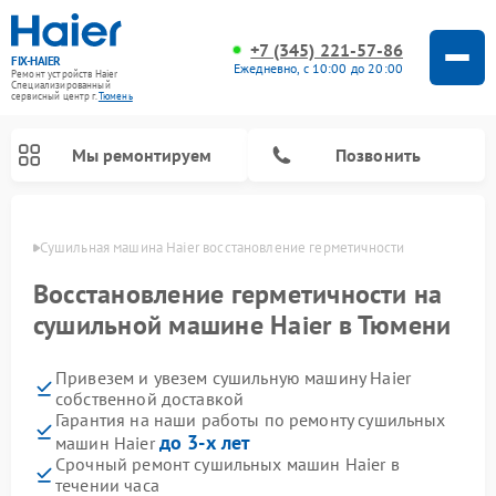
+7 (345) 221-57-86
FIX-HAIER
Ежедневно, с 10:00 до 20:00
Ремонт устройств Haier
Специализированный
cервисный центр г.
Тюмень
Мы ремонтируем
Позвонить
юмени
Сушильная машина Haier восстановление герметичности
Восстановление герметичности на
сушильной машине Haier в Тюмени
Привезем и увезем сушильную машину Haier
собственной доставкой
Гарантия на наши работы по ремонту сушильных
до 3-х лет
машин Haier
Ремонт стиральных машин Haier
Ремонт морозильных камер Haier
Ремонт посудомоечных машин Haier
Ремонт варочных панелей Haier
Ремонт роботов-пылесосов Haier
Ремонт микроволновых печей Haier
Ремонт сушильных автоматов Haier
Срочный ремонт сушильных машин Haier в
течении часа