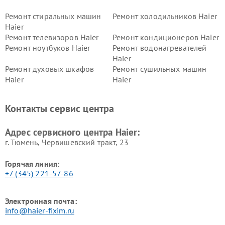
Ремонт стиральных машин
Ремонт холодильников Haier
Haier
Ремонт телевизоров Haier
Ремонт кондиционеров Haier
Ремонт ноутбуков Haier
Ремонт водонагревателей
Haier
Ремонт духовых шкафов
Ремонт сушильных машин
Haier
Haier
Ремонт варочных панелей
Ремонт морозильных камер
Haier
Haier
Контакты сервис центра
Ремонт роботов-пылесосов
Ремонт посудомоечных
Haier
машин Haier
Адрес сервисного центра Haier:
г. Тюмень, ​Червишевский тракт, 23
Горячая линия:
+7 (345) 221-57-86
Электронная почта:
info@haier-fixim.ru