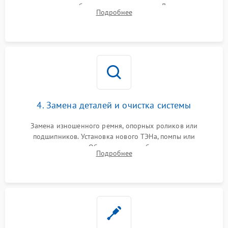
конденсатора, обмоток мотора и помпы. Для машин с
Подробнее
тепловым насосом — диагностика работы компрессора и
оценка циркуляции хладагента.
4. Замена деталей и очистка системы
Замена изношенного ремня, опорных роликов или
подшипников. Установка нового ТЭНа, помпы или
термодатчиков. Обязательная глубокая очистка
Подробнее
конденсатора, крыльчатки вентилятора и воздуховодов от
ворса. Восстановление платы управления.