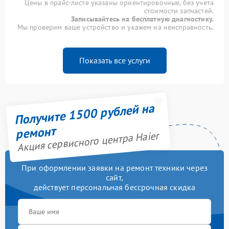
Цены в прайс-листе указаны ориентировочные, без учета
стоимости запчастей.
Записывайтесь на бесплатную диагностику.
Мы проверим ваше устройство и укажем на неисправность.
Показать все услуги
Получите 1500 рублей на
ремонт
Акция сервисного центра Haier
При оформлении заявки на ремонт техники через
сайт,
действует персональная бессрочная скидка