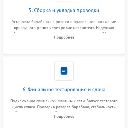
5. Сборка и укладка проводки
Установка барабана на ролики и правильное натяжение
приводного ремня через ролик натяжителя. Надежная
фиксация всех узлов, подключение клемм и шлейфов к
Подробнее
модулю управления. Монтаж корпусных панелей, люка и
верхней крышки устройства.
6. Финальное тестирование и сдача
Подключение сушильной машины к сети. Запуск тестового
цикла сушки. Проверка реверса барабана, стабильности
набора температуры, работы дренажного насоса (откачка
Подробнее
конденсата) и отсутствия посторонних скрипов, стуков или
вибраций.