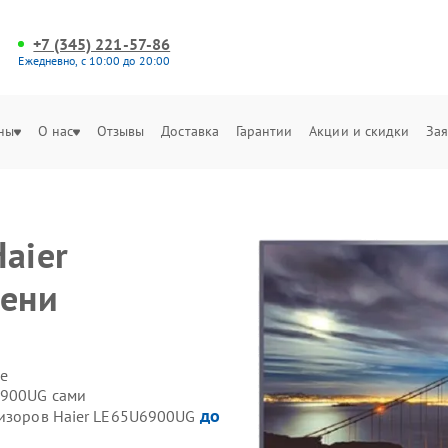
+7 (345) 221-57-86
Ежедневно, с 10:00 до 20:00
ны
О нас
Отзывы
Доставка
Гарантии
Акции и скидки
Зая
aier
ени
е
6900UG сами
до
визоров Haier LE65U6900UG