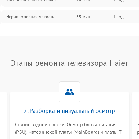
Неравномерная яркость
85 мин
1 год
Выгорание матрицы
90 мин
1 год
Этапы ремонта телевизора Haier
2. Разборка и визуальный осмотр
.
Снятие задней панели. Осмотр блока питания
(PSU), материнской платы (MainBoard) и платы T-