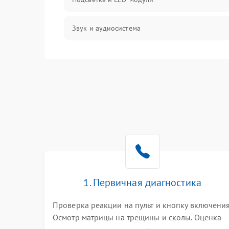
Звук и аудиосистема
Сигнал и приём каналов
Разъёмы и интерфейсы
Механические повреждения
Программное обеспечение
Корпус и механика
1. Первичная диагностика
Пульт и управление
Проверка реакции на пульт и кнопку включения
Осмотр матрицы на трещины и сколы. Оценка
Сеть и подключения