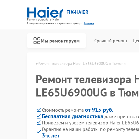
FIX-HAIER
Ремонт устройств Haier
Специализированный cервисный центр г.
Тюмень
Мы ремонтируем
Срочный ремонт
Це
оров Haier в Тюмени
Ремонт телевизора Haier LE65U6900UG в Тюмени
Ремонт телевизора H
LE65U6900UG в Тюм
от 915 руб.
Стоимость ремонта
Бесплатная диагностика
даже при отказ
Привезем и увезем телевизор Haier LE65U
Гарантия на наши работы по ремонту теле
3-х лет
Ремонт стиральных машин Haier
Ремонт водонагревателей Haier
Ремонт духовых шкафов Haier
Ремонт сушильных машин Haier
Ремонт варочных панелей Haier
Ремонт морозильных камер Haier
Ремонт роботов-пылесосов Haier
Ремонт посудомоечных машин Haier
Ремонт парогенераторов Haier
Ремонт микроволновых печей Haier
Ремонт сушильных автоматов Haier