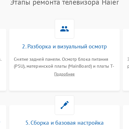
Этапы ремонта телевизора Haier
2. Разборка и визуальный осмотр
.
Снятие задней панели. Осмотр блока питания
(PSU), материнской платы (MainBoard) и платы T-
Con на вздутые конденсаторы, прогары,
Подробнее
окисления и микротрещины. Проверка
надежности фиксации и целостности шлейфов.
т
5. Сборка и базовая настройка