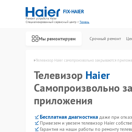
FIX-HAIER
Ремонт устройств Haier
Специализированный cервисный центр г.
Тюмень
Мы ремонтируем
Срочный ремонт
Це
оров Haier в Тюмени
Телевизор Haier самопроизвольно закрываются прилож
Телевизор
Haier
Самопроизвольно з
приложения
Бесплатная диагностика
даже при отказ
Привезем и увезем телевизор Haier собств
Гарантия на наши работы по ремонту телев
Ремонт стиральных машин Haier
Ремонт водонагревателей Haier
Ремонт духовых шкафов Haier
Ремонт сушильных машин Haier
Ремонт варочных панелей Haier
Ремонт морозильных камер Haier
Ремонт роботов-пылесосов Haier
Ремонт посудомоечных машин Haier
Ремонт парогенераторов Haier
Ремонт микроволновых печей Haier
Ремонт сушильных автоматов Haier