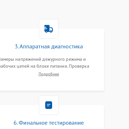
3. Аппаратная диагностика
Замеры напряжений дежурного режима и
рабочих цепей на блоке питания. Проверка
видеосигналов на плате T-Con с помощью
Подробнее
осциллографа. Тестирование LED-драйвера и
светодиодных планок подсветки мультиметром.
6. Финальное тестирование