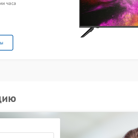
ии часа
ны
цию