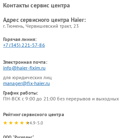
Haier
Haier
Контакты сервис центра
Ремонт роботов-пылесосов
Ремонт посудомоечных
Haier
машин Haier
Адрес сервисного центра Haier:
г. Тюмень, ​Червишевский тракт, 23
Горячая линия:
+7 (345) 221-57-86
Электронная почта:
info@haier-fixim.ru
для юридических лиц
manager@fix-haier.ru
График работы:
ПН-ВСК с 9:00 до 21:00 без перерывов и выходных
Рейтинг сервисного центра
4.9-5.0
ООО "Русервис"