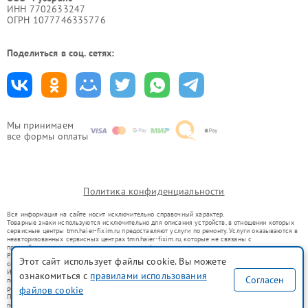
ИНН 7702633247
ОГРН 1077746335776
Поделиться в соц. сетях:
Мы принимаем
все формы оплаты
Политика конфиденциальности
Вся информация на сайте носит исключительно справочный характер.
Товарные знаки используются исключительно для описания устройств, в отношении которых
сервисные центры tmn.haier-fixim.ru предоставляют услуги по ремонту. Услуги оказываются в
неавторизованных сервисных центрах tmn.haier-fixim.ru, которые не связаны с
правообладателями товарных знаков или их официальными представителями.
Ремонт осуществляется для устройств, уже введенных в гражданский оборот в соответствии
Этот сайт использует файлы cookie. Вы можете
со статьей 1487 ГК РФ.
Использование товарных знаков не преследует цели индивидуализации услуг или введения
ознакомиться с
правилами использования
Согласен
потребителей в заблуждение, а служит для информирования о предоставляемых услугах по
ремонту техники указанных брендов.
файлов cookie
Представленная на сайте информация не является публичной офертой, определяемой
положениями Статьи 437(2) Гражданского кодекса РФ