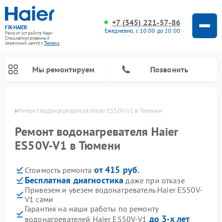
+7 (345) 221-57-86
FIX-HAIER
Ежедневно, с 10:00 до 20:00
Ремонт устройств Haier
Специализированный
cервисный центр г.
Тюмень
Мы ремонтируем
Позвонить
юмени
Ремонт водонагревателя Haier ES50V-V1 в Тюмени
Ремонт водонагревателя Haier
ES50V-V1 в Тюмени
от 415 руб.
Стоимость ремонта
Бесплатная диагностика
даже при отказе
Привезем и увезем водонагреватель Haier ES50V-
V1 сами
Ремонт стиральных машин Haier
Ремонт сушильных машин Haier
Ремонт морозильных камер Haier
Ремонт посудомоечных машин Haier
Ремонт варочных панелей Haier
Ремонт роботов-пылесосов Haier
Ремонт микроволновых печей Haier
Ремонт сушильных автоматов Haier
Гарантия на наши работы по ремонту
до 3-х лет
водонагревателей Haier ES50V-V1