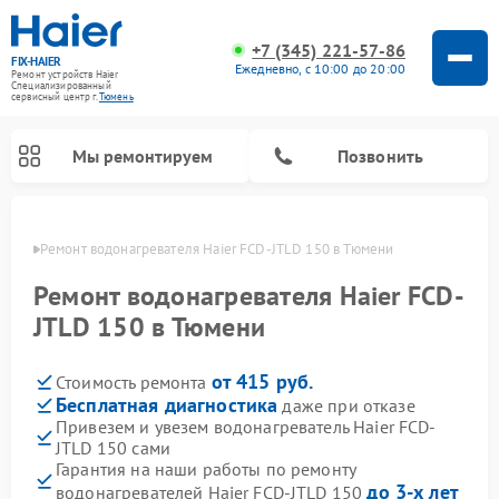
+7 (345) 221-57-86
FIX-HAIER
Ежедневно, с 10:00 до 20:00
Ремонт устройств Haier
Специализированный
cервисный центр г.
Тюмень
Мы ремонтируем
Позвонить
юмени
Ремонт водонагревателя Haier FCD-JTLD 150 в Тюмени
Ремонт водонагревателя Haier FCD-
JTLD 150 в Тюмени
от 415 руб.
Стоимость ремонта
Бесплатная диагностика
даже при отказе
Привезем и увезем водонагреватель Haier FCD-
JTLD 150 сами
Ремонт стиральных машин Haier
Ремонт сушильных машин Haier
Ремонт морозильных камер Haier
Ремонт посудомоечных машин Haier
Ремонт варочных панелей Haier
Ремонт роботов-пылесосов Haier
Ремонт микроволновых печей Haier
Ремонт сушильных автоматов Haier
Гарантия на наши работы по ремонту
до 3-х лет
водонагревателей Haier FCD-JTLD 150