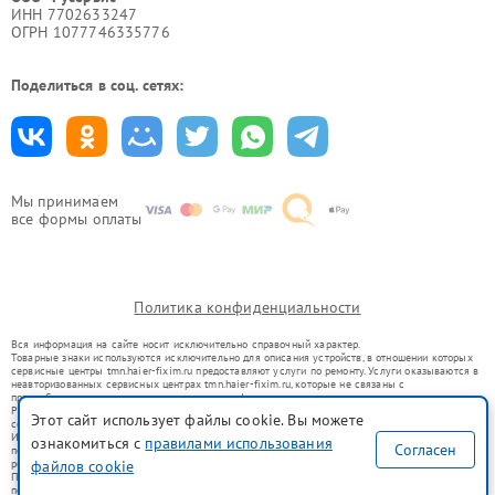
ИНН 7702633247
ОГРН 1077746335776
Поделиться в соц. сетях:
Мы принимаем
все формы оплаты
Политика конфиденциальности
Вся информация на сайте носит исключительно справочный характер.
Товарные знаки используются исключительно для описания устройств, в отношении которых
сервисные центры tmn.haier-fixim.ru предоставляют услуги по ремонту. Услуги оказываются в
неавторизованных сервисных центрах tmn.haier-fixim.ru, которые не связаны с
правообладателями товарных знаков или их официальными представителями.
Ремонт осуществляется для устройств, уже введенных в гражданский оборот в соответствии
Этот сайт использует файлы cookie. Вы можете
со статьей 1487 ГК РФ.
Использование товарных знаков не преследует цели индивидуализации услуг или введения
ознакомиться с
правилами использования
Согласен
потребителей в заблуждение, а служит для информирования о предоставляемых услугах по
ремонту техники указанных брендов.
файлов cookie
Представленная на сайте информация не является публичной офертой, определяемой
положениями Статьи 437(2) Гражданского кодекса РФ