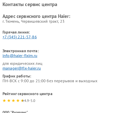
Haier
Haier
Контакты сервис центра
Ремонт роботов-пылесосов
Ремонт посудомоечных
Haier
машин Haier
Адрес сервисного центра Haier:
г. Тюмень, ​Червишевский тракт, 23
Горячая линия:
+7 (345) 221-57-86
Электронная почта:
info@haier-fixim.ru
для юридических лиц
manager@fix-haier.ru
График работы:
ПН-ВСК с 9:00 до 21:00 без перерывов и выходных
Рейтинг сервисного центра
4.9-5.0
ООО "Русервис"